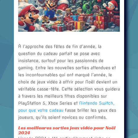
À l’approche des fêtes de fin d’année, la
question du cadeau parfait se pose avec
insistance, surtout pour les passionnés de
gaming. Entre les nouvelles sorties attendues et
les incontournables qui ont marqué l’année, le
choix de jeux vidéo à offrir pour Noël devient un
véritable casse-tête. Cette sélection vous guidera
à travers les meilleurs titres disponibles sur
PlayStation 5, Xbox Series et
Nintendo Switch,
pour que votre cadeau
fasse briller les yeux des
joueurs, qu’ils soient novices ou confirmés.
Les meilleures sorties jeux vidéo pour Noël
2024