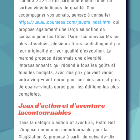
L’année 2024 a été particulièrement riche en
sorties vidéoludiques de qualité. Pour
accompagner vos achats, pensez à consulter
https://www.coursesu.com/jouets-noel.html
qui
propose également une large sélection de
cadeaux pour les fêtes. Parmi les nouveautés les
plus attendues, plusieurs titres se distinguent par
leur originalité et leur qualité d’exécution. Le
marché propose désormais une diversité
impressionnante qui répond à tous les goûts et
tous les budgets, avec des prix pouvant varier
entre vingt-neuf euros pour certains jeux et près
de quatre-vingts euros pour les éditions les plus
complètes.
Jeux d’action et d’aventure
incontournables
Dans la catégorie action et aventure, Astro Bot
s’impose comme un incontournable pour la
PlayStation 5, proposé à partir de soixante-dix