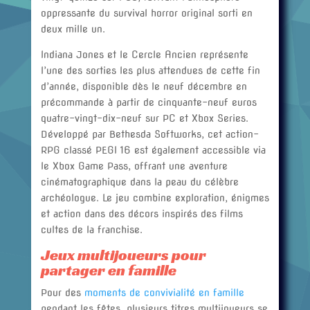
oppressante du survival horror original sorti en
deux mille un.
Indiana Jones et le Cercle Ancien représente
l’une des sorties les plus attendues de cette fin
d’année, disponible dès le neuf décembre en
précommande à partir de cinquante-neuf euros
quatre-vingt-dix-neuf sur PC et Xbox Series.
Développé par Bethesda Softworks, cet action-
RPG classé PEGI 16 est également accessible via
le Xbox Game Pass, offrant une aventure
cinématographique dans la peau du célèbre
archéologue. Le jeu combine exploration, énigmes
et action dans des décors inspirés des films
cultes de la franchise.
Jeux multijoueurs pour
partager en famille
Pour des
moments de convivialité en famille
pendant les fêtes, plusieurs titres multijoueurs se