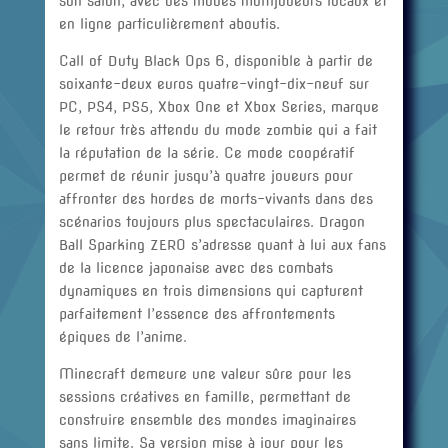
son salon, avec des modes multijoueurs locaux et
en ligne particulièrement aboutis.
Call of Duty Black Ops 6, disponible à partir de
soixante-deux euros quatre-vingt-dix-neuf sur
PC, PS4, PS5, Xbox One et Xbox Series, marque
le retour très attendu du mode zombie qui a fait
la réputation de la série. Ce mode coopératif
permet de réunir jusqu’à quatre joueurs pour
affronter des hordes de morts-vivants dans des
scénarios toujours plus spectaculaires. Dragon
Ball Sparking ZERO s’adresse quant à lui aux fans
de la licence japonaise avec des combats
dynamiques en trois dimensions qui capturent
parfaitement l’essence des affrontements
épiques de l’anime.
Minecraft demeure une valeur sûre pour les
sessions créatives en famille, permettant de
construire ensemble des mondes imaginaires
sans limite. Sa version mise à jour pour les