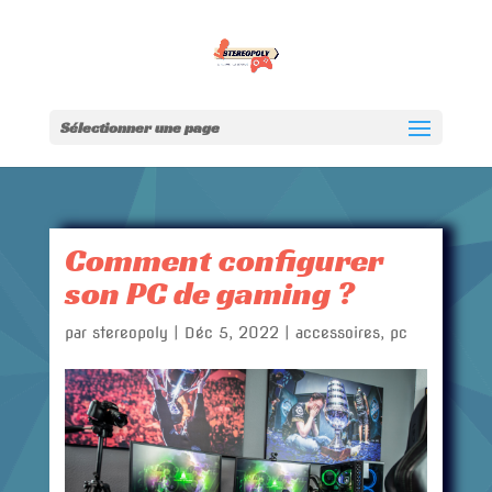
Sélectionner une page
Comment configurer
son PC de gaming ?
par
stereopoly
|
Déc 5, 2022
|
accessoires
,
pc