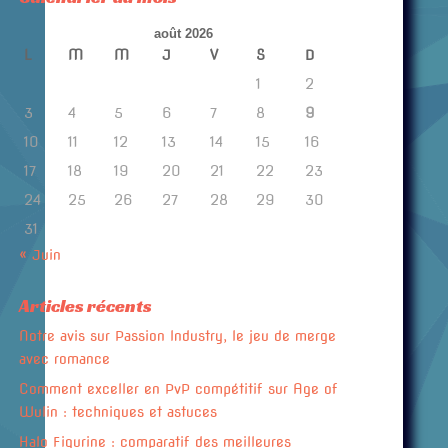
août 2026
L
M
M
J
V
S
D
1
2
3
4
5
6
7
8
9
10
11
12
13
14
15
16
17
18
19
20
21
22
23
24
25
26
27
28
29
30
31
« Juin
Articles récents
Notre avis sur Passion Industry, le jeu de merge
avec romance
Comment exceller en PvP compétitif sur Age of
Wulin : techniques et astuces
Halo Figurine : comparatif des meilleures