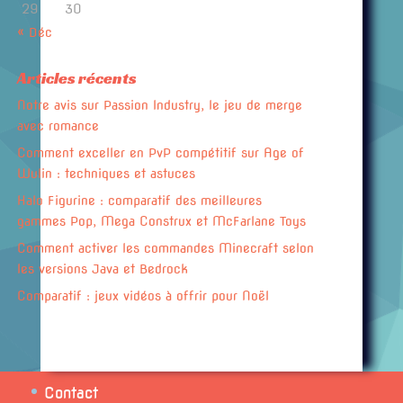
29
30
« Déc
Articles récents
Notre avis sur Passion Industry, le jeu de merge
avec romance
Comment exceller en PvP compétitif sur Age of
Wulin : techniques et astuces
Halo Figurine : comparatif des meilleures
gammes Pop, Mega Construx et McFarlane Toys
Comment activer les commandes Minecraft selon
les versions Java et Bedrock
Comparatif : jeux vidéos à offrir pour Noël
Contact