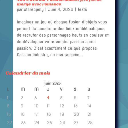
merge avec romance
par
stereopoly
|
Juin 4, 2026
|
tests
Imaginez un jeu où chaque fusion d’objets vous
permet de construire des lieux emblématiques,
de recruter des personnages hauts en couleur et
de développer votre empire passion après
passion. C’est exactement ce que propose
Passion Industry, un merge game...
Calendrier du mois
juin 2026
L
M
M
J
V
S
D
1
2
3
4
5
6
7
8
9
10
11
12
13
14
15
16
17
18
19
20
21
22
23
24
25
26
27
28