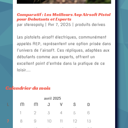
Comparatif : Les Meilleurs Aep Airsoft Pistol
pour Debutants et Experts
par
stereopoly
|
Avr 7, 2025
|
produits derives
Les pistolets airsoft électriques, communément
appelés AEP, représentent une option prisée dans
l’univers de l’airsoft. Ces répliques, adaptées aux
débutants comme aux experts, offrent un
excellent point d’entrée dans la pratique de ce
loisir....
Calendrier du mois
avril 2025
L
M
M
J
V
S
D
1
2
3
4
5
6
7
8
9
10
11
12
13