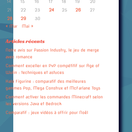
14
15
16
17
18
19
20
21
22
23
24
25
26
27
28
29
30
« Mar
Mai »
Articles récents
Notre avis sur Passion Industry, le jeu de merge
avec romance
Comment exceller en PvP compétitif sur Age of
Wulin : techniques et astuces
Halo Figurine : comparatif des meilleures
gammes Pop, Mega Construx et McFarlane Toys
Comment activer les commandes Minecraft selon
les versions Java et Bedrock
Comparatif : jeux vidéos à offrir pour Noël